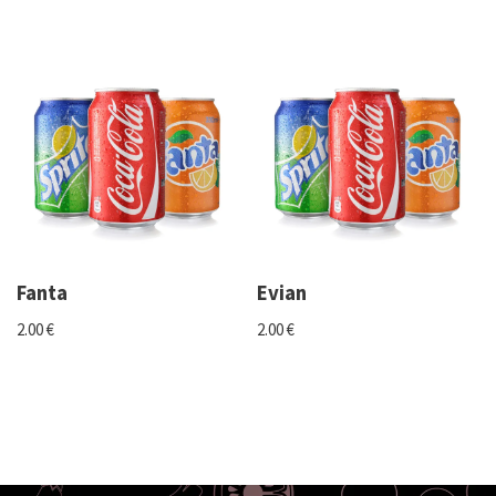
Fanta
Evian
2.00
€
2.00
€