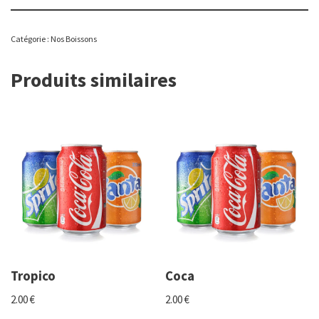
Catégorie :
Nos Boissons
Produits similaires
Tropico
Coca
2.00
€
2.00
€