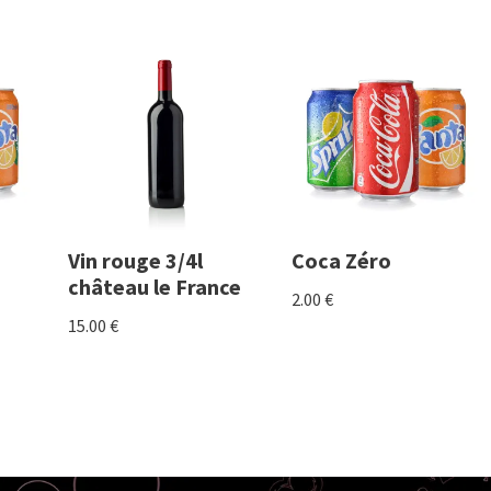
Vin rouge 3/4l
Coca Zéro
château le France
2.00
€
15.00
€