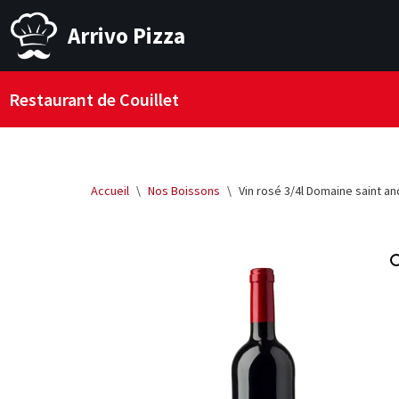
Arrivo Pizza
Aller
au
Restaurant de Couillet
contenu
Accueil
\
Nos Boissons
\
Vin rosé 3/4l Domaine saint an