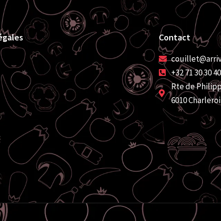
égales
Contact
couillet@arri
+32 71 30 30 40
Rte de Philipp
6010 Charleroi