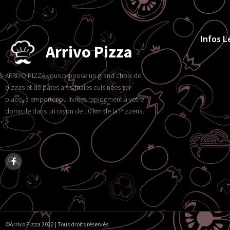
Infos L
Arrivo Pizza
ARRIVO PIZZA vous propose un grand choix de
pizzas et de pâtes artisanales cuisinées sur
place, à emporter ou livrées rapidement à votre
domicile dans un rayon de 10 km de la Pizzeria.
©Arrivo Pizza 2022 | Tous droits réservés