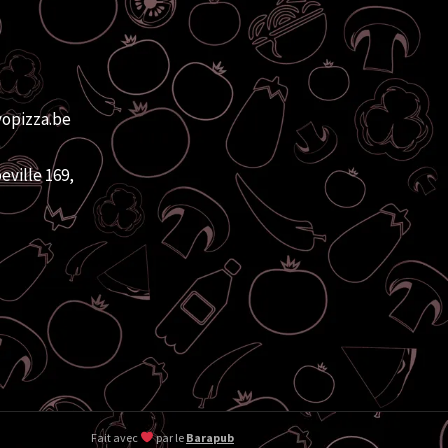
vopizza.be
eville 169,
Fait avec
par le
Barapub