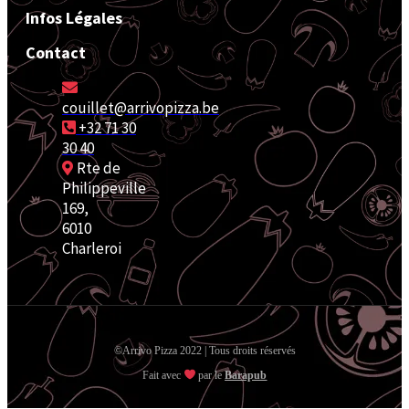
Infos Légales
Contact
couillet@arrivopizza.be
+32 71 30
30 40
Rte de
Philippeville
169,
6010
Charleroi
©Arrivo Pizza 2022 | Tous droits réservés
Fait avec
par le
Barapub