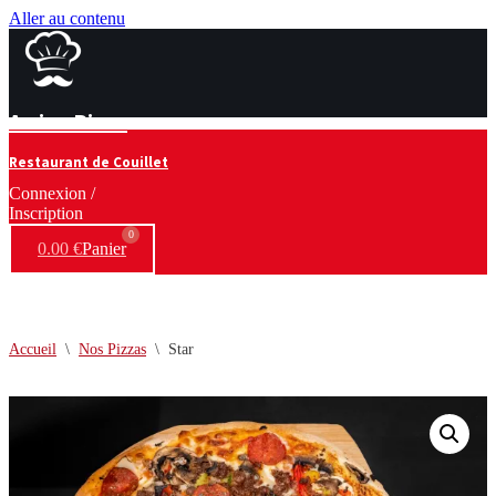
Aller au contenu
Arrivo Pizza
Restaurant de Couillet
Connexion /
Inscription
0
0.00
€
Panier
Accueil
\
Nos Pizzas
\
Star