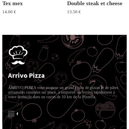
Tex mex
Double steak et cheese
14.00
€
13.50
€
Arrivo Pizza
ARRIVO PIZZA vous propose un grand choix de pizzas et de pâtes
artisanales cuisinées sur place, à emporter ou livrées rapidement à
votre domicile dans un rayon de 10 km de la Pizzeria.
Facebook-
f