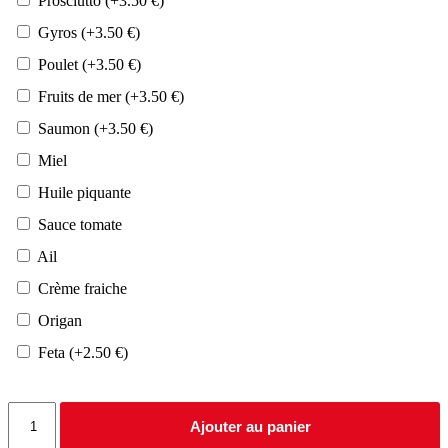
Prosciutto
(+
3.50
€
)
Gyros
(+
3.50
€
)
Poulet
(+
3.50
€
)
Fruits de mer
(+
3.50
€
)
Saumon
(+
3.50
€
)
Miel
Huile piquante
Sauce tomate
Ail
Crème fraiche
Origan
Feta
(+
2.50
€
)
quantité
Ajouter au panier
de
Star