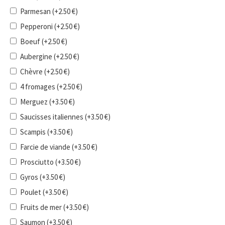
Parmesan
(+
2.50
€
)
Pepperoni
(+
2.50
€
)
Boeuf
(+
2.50
€
)
Aubergine
(+
2.50
€
)
Chèvre
(+
2.50
€
)
4 fromages
(+
2.50
€
)
Merguez
(+
3.50
€
)
Saucisses italiennes
(+
3.50
€
)
Scampis
(+
3.50
€
)
Farcie de viande
(+
3.50
€
)
Prosciutto
(+
3.50
€
)
Gyros
(+
3.50
€
)
Poulet
(+
3.50
€
)
Fruits de mer
(+
3.50
€
)
Saumon
(+
3.50
€
)