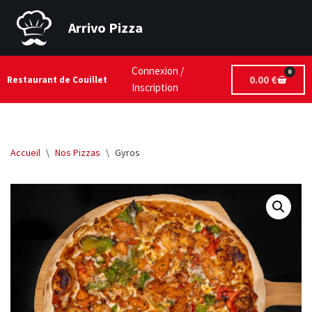
Arrivo Pizza
Aller
au
contenu
Connexion /
0
0.00
€
Restaurant de Couillet
Inscription
Accueil
\
Nos Pizzas
\
Gyros