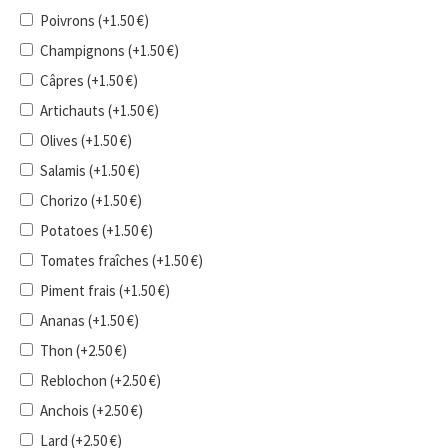
Poivrons
(+
1.50
€
)
Champignons
(+
1.50
€
)
Câpres
(+
1.50
€
)
Artichauts
(+
1.50
€
)
Olives
(+
1.50
€
)
Salamis
(+
1.50
€
)
Chorizo
(+
1.50
€
)
Potatoes
(+
1.50
€
)
Tomates fraîches
(+
1.50
€
)
Piment frais
(+
1.50
€
)
Ananas
(+
1.50
€
)
Thon
(+
2.50
€
)
Reblochon
(+
2.50
€
)
Anchois
(+
2.50
€
)
Lard
(+
2.50
€
)