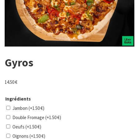
Gyros
14.50
€
Ingrédients
Jambon
(+
1.50
€
)
Double Fromage
(+
1.50
€
)
Oeufs
(+
1.50
€
)
Oignons
(+
1.50
€
)