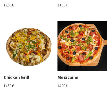
13.50
€
13.50
€
Chicken Grill
Mexicaine
14.50
€
14.00
€