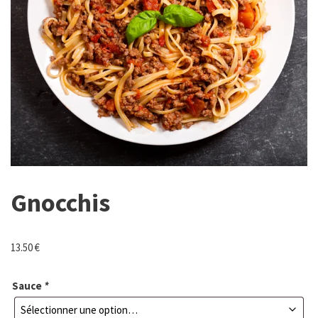
Gnocchis
13.50
€
Sauce
*