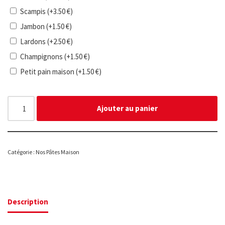
Scampis
(+
3.50
€
)
Jambon
(+
1.50
€
)
Lardons
(+
2.50
€
)
Champignons
(+
1.50
€
)
Petit pain maison
(+
1.50
€
)
Ajouter au panier
Catégorie :
Nos Pâtes Maison
Description