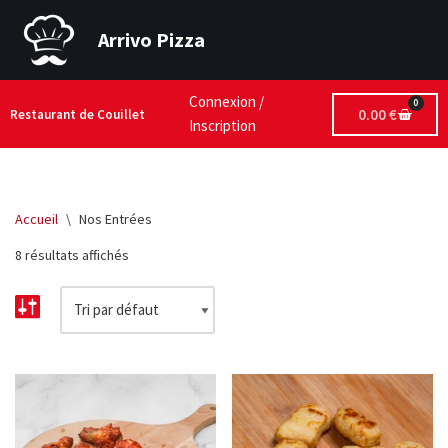
Arrivo Pizza
Aller
au
contenu
Connexion /
0
0.00
€
Restaurant de Couillet
Inscription
Accueil
\
Nos Entrées
8 résultats affichés