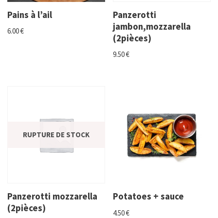
Pains à l’ail
Panzerotti
jambon,mozzarella
6.00
€
(2pièces)
9.50
€
RUPTURE DE STOCK
Panzerotti mozzarella
Potatoes + sauce
(2pièces)
4.50
€