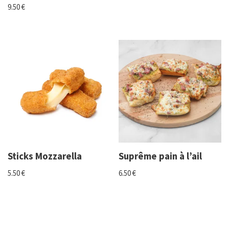
9.50
€
Sticks Mozzarella
Suprême pain à l’ail
5.50
€
6.50
€