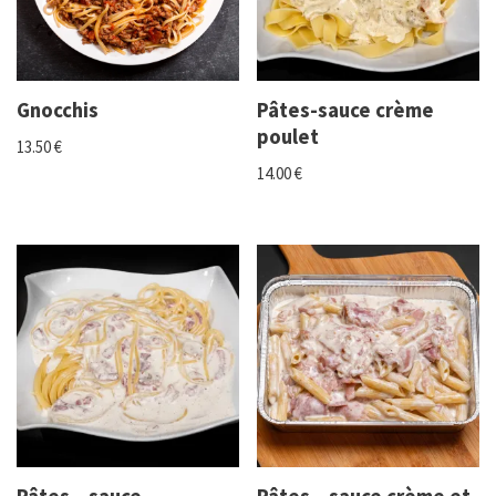
Gnocchis
Pâtes-sauce crème
poulet
13.50
€
14.00
€