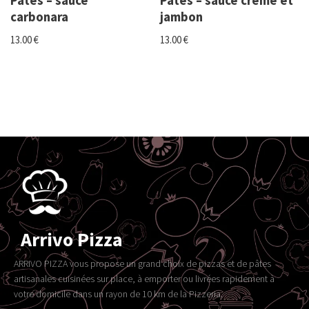
Pâtes – sauce
Pâtes – sauce crème et
carbonara
jambon
13.00
€
13.00
€
Arrivo Pizza
ARRIVO PIZZA vous propose un grand choix de pizzas et de pâtes
artisanales cuisinées sur place, à emporter ou livrées rapidement à
votre domicile dans un rayon de 10 km de la Pizzeria.