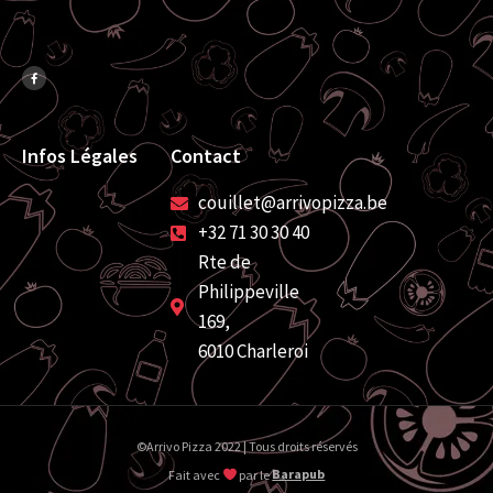
Infos Légales
Contact
couillet@arrivopizza.be
+32 71 30 30 40
Rte de
Philippeville
169,
6010 Charleroi
©Arrivo Pizza 2022 | Tous droits réservés
Fait avec
par le
Barapub