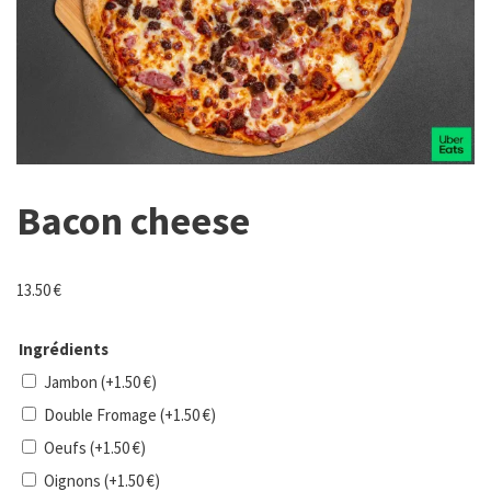
Bacon cheese
13.50
€
Ingrédients
Jambon
(+
1.50
€
)
Double Fromage
(+
1.50
€
)
Oeufs
(+
1.50
€
)
Oignons
(+
1.50
€
)