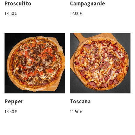
Proscuitto
Campagnarde
13.50
€
14.00
€
Pepper
Toscana
13.50
€
11.50
€