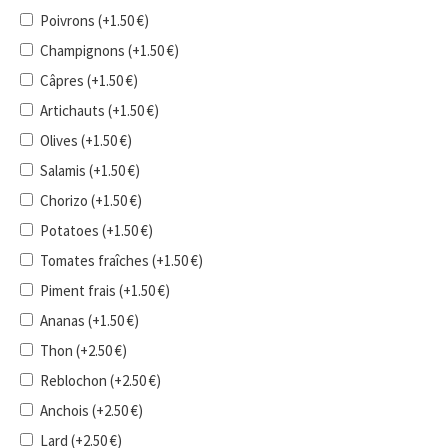
Poivrons
(+
1.50
€
)
Champignons
(+
1.50
€
)
Câpres
(+
1.50
€
)
Artichauts
(+
1.50
€
)
Olives
(+
1.50
€
)
Salamis
(+
1.50
€
)
Chorizo
(+
1.50
€
)
Potatoes
(+
1.50
€
)
Tomates fraîches
(+
1.50
€
)
Piment frais
(+
1.50
€
)
Ananas
(+
1.50
€
)
Thon
(+
2.50
€
)
Reblochon
(+
2.50
€
)
Anchois
(+
2.50
€
)
Lard
(+
2.50
€
)