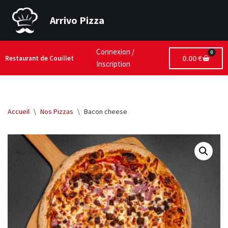
Arrivo Pizza
Aller
au
contenu
Connexion /
0
0.00
€
Restaurant de Couillet
Inscription
Accueil
\
Nos Pizzas
\
Bacon cheese