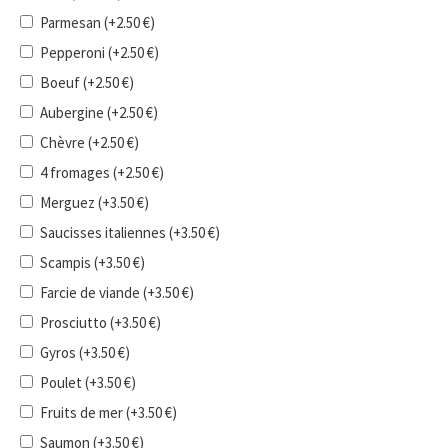
Parmesan
(+
2.50
€
)
Pepperoni
(+
2.50
€
)
Boeuf
(+
2.50
€
)
Aubergine
(+
2.50
€
)
Chèvre
(+
2.50
€
)
4 fromages
(+
2.50
€
)
Merguez
(+
3.50
€
)
Saucisses italiennes
(+
3.50
€
)
Scampis
(+
3.50
€
)
Farcie de viande
(+
3.50
€
)
Prosciutto
(+
3.50
€
)
Gyros
(+
3.50
€
)
Poulet
(+
3.50
€
)
Fruits de mer
(+
3.50
€
)
Saumon
(+
3.50
€
)